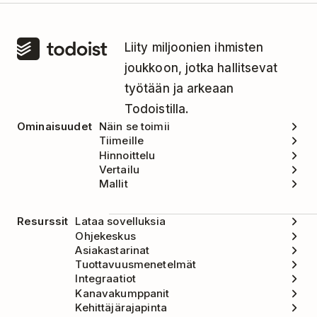
Liity miljoonien ihmisten
joukkoon, jotka hallitsevat
työtään ja arkeaan
Todoistilla.
Ominaisuudet
Näin se toimii
Tiimeille
Hinnoittelu
Vertailu
Mallit
Resurssit
Lataa sovelluksia
Ohjekeskus
Asiakastarinat
Tuottavuusmenetelmät
Integraatiot
Kanavakumppanit
Kehittäjärajapinta