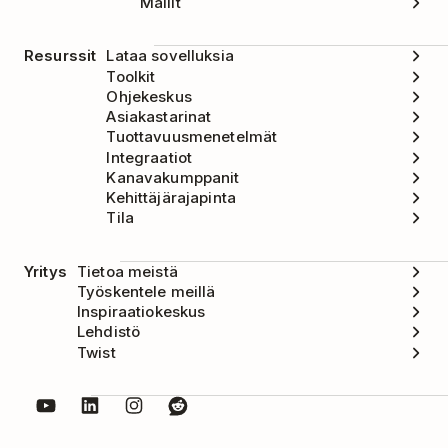
Mallit
Resurssit
Lataa sovelluksia
Toolkit
Ohjekeskus
Asiakastarinat
Tuottavuusmenetelmät
Integraatiot
Kanavakumppanit
Kehittäjärajapinta
Tila
Yritys
Tietoa meistä
Työskentele meillä
Inspiraatiokeskus
Lehdistö
Twist