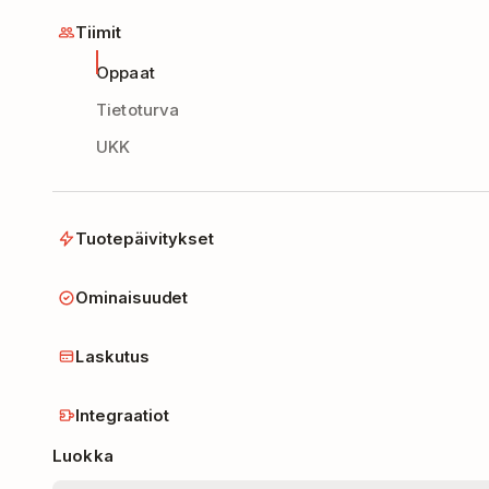
Tiimit
Oppaat
Tietoturva
UKK
Tuotepäivitykset
Ominaisuudet
Laskutus
Integraatiot
Luokka