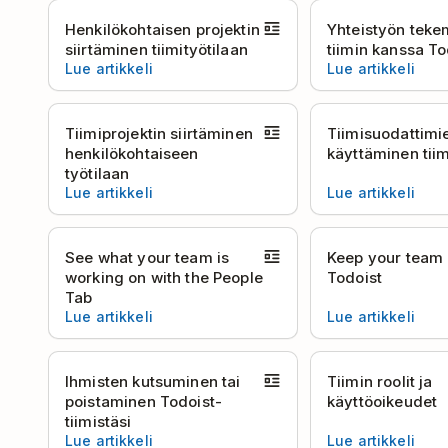
Henkilökohtaisen projektin
Yhteistyön teke
siirtäminen tiimityötilaan
tiimin kanssa To
Lue artikkeli
Lue artikkeli
Tiimiprojektin siirtäminen
Tiimisuodattimi
henkilökohtaiseen
käyttäminen tii
työtilaan
Lue artikkeli
Lue artikkeli
See what your team is
Keep your team 
working on with the People
Todoist
Tab
Lue artikkeli
Lue artikkeli
Ihmisten kutsuminen tai
Tiimin roolit ja
poistaminen Todoist-
käyttöoikeudet
tiimistäsi
Lue artikkeli
Lue artikkeli