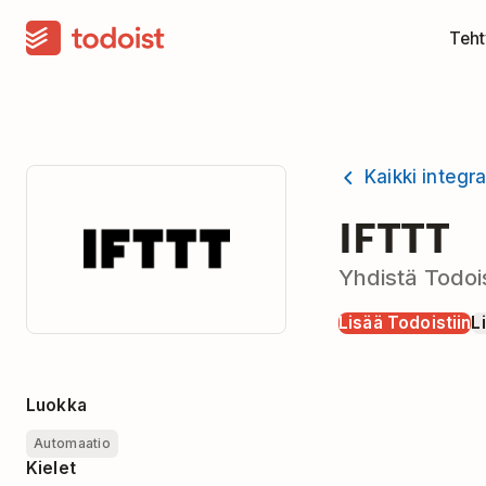
Teht
Kaikki integra
IFTTT
Yhdistä Todois
Lisää Todoistiin
L
Luokka
Automaatio
Kielet