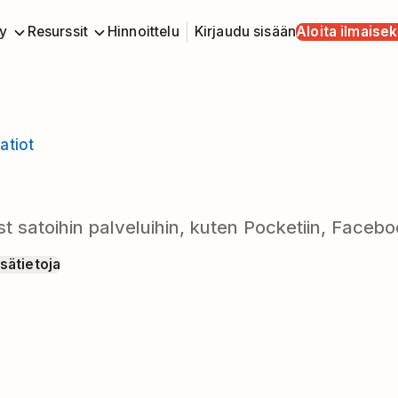
y
Resurssit
Hinnoittelu
Kirjaudu sisään
Aloita ilmaisek
atiot
t satoihin palveluihin, kuten Pocketiin, Facebooki
isätietoja