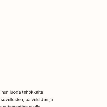
sinun luoda tehokkaita
sovellusten, palveluiden ja
än automaation avulla