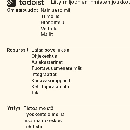
Liity miljoonien ihmisten joukkoo
Ominaisuudet
Näin se toimii
Tiimeille
Hinnoittelu
Vertailu
Mallit
Resurssit
Lataa sovelluksia
Ohjekeskus
Asiakastarinat
Tuottavuusmenetelmät
Integraatiot
Kanavakumppanit
Kehittäjärajapinta
Tila
Yritys
Tietoa meistä
Työskentele meillä
Inspiraatiokeskus
Lehdistö