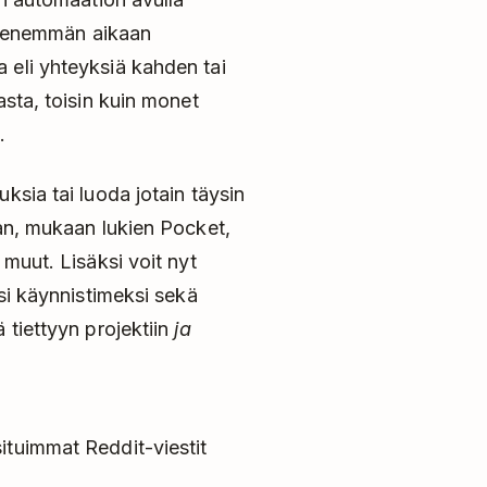
da enemmän aikaan
 eli yhteyksiä kahden tai
asta, toisin kuin monet
.
ksia tai luoda jotain täysin
aan, mukaan lukien Pocket,
 muut. Lisäksi voit nyt
esi käynnistimeksi sekä
 tiettyyn projektiin
ja
situimmat Reddit-viestit