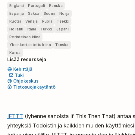
Englanti
Portugali
Ranska
Espanja
Saksa
Suomi
Norja
Ruotsi
Venäjä
Puola
Tšekki
Hollanti
Italia
Turkki
Japani
Perinteinen kiina
Yksinkertaistettu kiina
Tanska
Korea
Lisää resursseja
Kehittäjä
Tuki
Ohjekeskus
Tietosuojakäytäntö
IFTTT
(lyhenne sanoista If This Then That) antaa 
yhteyksiä Todoistin ja kaikkien muiden käyttämiesi 
työkalujen välille. IFTTT-integraatioiden ja älykkä