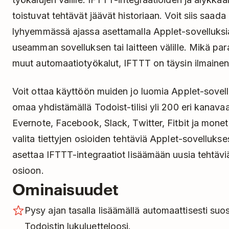
toistuvat tehtävät jäävät historiaan. Voit siis saa
lyhyemmässä ajassa asettamalla Applet-sovelluksia
useamman sovelluksen tai laitteen välille. Mikä par
muut automaatiotyökalut, IFTTT on täysin ilmainen
Voit ottaa käyttöön muiden jo luomia Applet-sovellu
omaa yhdistämällä Todoist-tilisi yli 200 eri kanav
Evernote, Facebook, Slack, Twitter, Fitbit ja monet
valita tiettyjen osioiden tehtäviä Applet-sovelluks
asettaa IFTTT-integraatiot lisäämään uusia tehtäviä
osioon.
Ominaisuudet
Pysy ajan tasalla lisäämällä automaattisesti suo
Todoistin lukuluetteloosi.