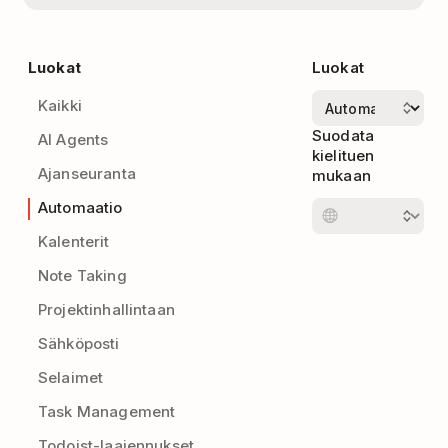
Luokat
Luokat
Kaikki
Suodata
AI Agents
kielituen
Ajanseuranta
mukaan
Automaatio
Kalenterit
Note Taking
Projektinhallintaan
Sähköposti
Selaimet
Task Management
Todoist-laajennukset