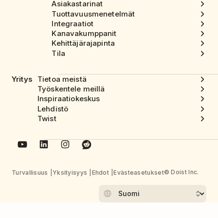
Asiakastarinat
Tuottavuusmenetelmät
Integraatiot
Kanavakumppanit
Kehittäjärajapinta
Tila
Yritys
Tietoa meistä
Työskentele meillä
Inspiraatiokeskus
Lehdistö
Twist
© Doist Inc.
Turvallisuus
Yksityisyys
Ehdot
Evästeasetukset