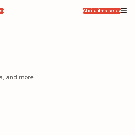
si
Aloita ilmaiseksi
ts, and more