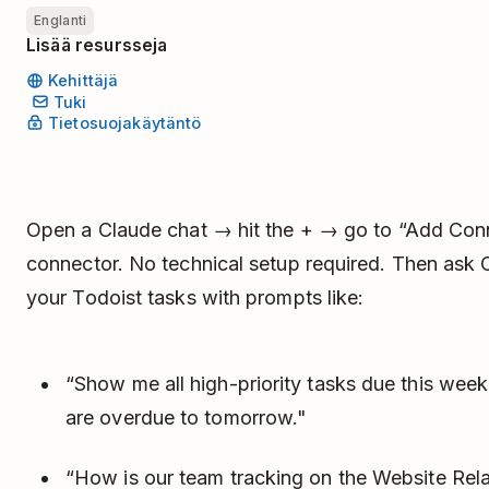
Englanti
Lisää resursseja
Kehittäjä
Tuki
Tietosuojakäytäntö
Open a Claude chat → hit the + → go to “Add Con
connector. No technical setup required. Then ask 
your Todoist tasks with prompts like:
“Show me all high-priority tasks due this wee
are overdue to tomorrow."
“How is our team tracking on the Website Rel