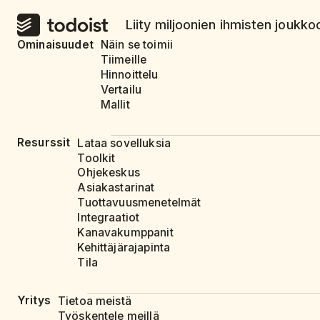
Liity miljoonien ihmisten joukkoo
Ominaisuudet
Näin se toimii
Tiimeille
Hinnoittelu
Vertailu
Mallit
Resurssit
Lataa sovelluksia
Toolkit
Ohjekeskus
Asiakastarinat
Tuottavuusmenetelmät
Integraatiot
Kanavakumppanit
Kehittäjärajapinta
Tila
Yritys
Tietoa meistä
Työskentele meillä