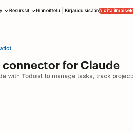
y
Resurssit
Hinnoittelu
Kirjaudu sisään
Aloita ilmaisek
atiot
 connector for Claude
e with Todoist to manage tasks, track projec