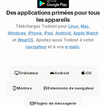
Des applications primées pour tous
les appareils
Téléchargez Todoist pour
Linux
,
Mac
,
Windows
,
iPhone
,
iPad
,
Android
,
Apple Watch
et
WearOS
. Ajoutez aussi Todoist à votre
navigateur
et à vos
e-mails
.
Ordinateur
Android
iOS
Montres
Extensions de navigateur
Plugins de messagerie