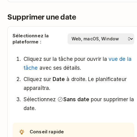
Le 27 janvier 2023
27/01/2023
Supprimer une date
(
,
27/01/2023
,
2023/01/27
2023-01-
fonctionnent aussi)
27
Sélectionnez la
plateforme :
Le 27 du mois courant
le 27
Cliquez sur la tâche pour ouvrir la
vue de la
Le 15 janvier
mi janvier
tâche
avec ses détails.
Cliquez sur
Date
à droite. Le planificateur
Le dernier jour du mois
à la fin du mois
apparaîtra.
courant
Sélectionnez
Sans date
pour supprimer la
date.
Aujourd'hui à 10h
aujourd'hui à
10h
Conseil rapide
Demain à 16h
demain à 16:00