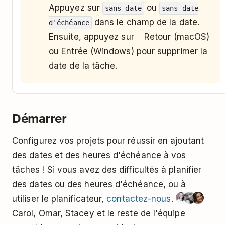
Appuyez sur
ou
sans date
sans date
dans le champ de la date.
d'échéance
Vendredi à 19h
Ven @ 19h
(
,
Ensuite, appuyez sur Retour (macOS)
Vendredi à 7pm
Ven à
,
,
7pm
Ven à 19:00
Ven
ou Entrée (Windows) pour supprimer la
fonctionnent
@ 7pm
date de la tâche.
aussi)
Aujourd'hui à 18h (sauf
18 h
si 18h est déjà passé,
Démarrer
auquel cas la tâche est
reportée au lendemain)
Configurez vos projets pour réussir en ajoutant
des dates et des heures d'échéance à vos
Dans 5 jours à partir
dans 5 jours
tâches ! Si vous avez des difficultés à planifier
d'aujourd'hui (
+5 jours
des dates ou des heures d'échéance, ou à
fonctionne aussi)
utiliser le planificateur,
contactez-nous
.
Carol, Omar, Stacey et le reste de l'équipe
Dans 3 semaines à
dans 3