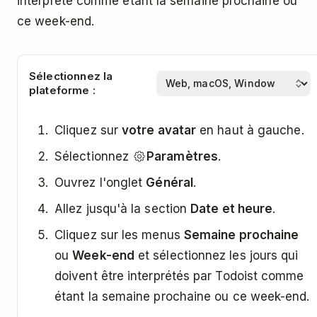
interprète comme étant la semaine prochaine ou
ce week-end.
Le lundi suivant par
la semaine
défaut (cela peut être
prochaine
modifié dans vos
Sélectionnez la
Paramètres
)
plateforme :
À la même date, un
le mois
Cliquez sur
votre avatar
en haut à gauche.
mois plus tard
prochain
Sélectionnez
Paramètres
.
La version de ces jours
prochains jours
Ouvrez l'onglet
Général
.
ouvrés pour la semaine
ouvrés
Allez jusqu'à la section
Date et heure
.
suivante (voir la note ci-
dessous)
Cliquez sur les menus
Semaine prochaine
ou
Week-end
et sélectionnez les jours qui
Le 27 janvier (
ou
27 janv
jan 27
doivent être interprétés par Todoist comme
fonctionnent
27/1
étant la semaine prochaine ou ce week-end.
également)