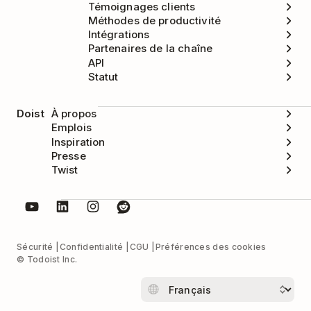
Prochainement
est
Témoignages clients
active (les deux
Méthodes de productivité
affichent par défaut la
Intégrations
Partenaires de la chaîne
date du jour), mais que
API
vous ne souhaitez pas
Statut
définir de date (
sans
fonctionne
date
Doist
À propos
également).
Emplois
Inspiration
Presse
Assigne un jour plus
plus tard cette
Twist
tard dans la semaine.
semaine
Les changements
dépendent du jour de la
semaine au moment de
la saisie.
Sécurité
Confidentialité
CGU
Préférences des cookies
© Todoist Inc.
Le prochain vendredi à
vendredi
venir