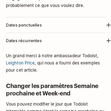
probablement ce que vous voulez dire.
Dates ponctuelles
Tapez ces termes en langage naturel lorsque
Dates récurrentes
vous ajoutez une tâche sur Todoist pour
programmer la tâche à une date spécifique.
Lorsqu'une tâche doit être répétée chaque jour,
Un grand merci à notre ambassadeur Todoist,
chaque semaine, chaque mois ou autre, vous
Leighton Price
, qui nous a fourni des exemples
CE QUE VOUS
CE QUE TODOIST COMPREND
pouvez créer une
date récurrente
. Cliquez
ici
TAPEZ :
:
pour cet article.
pour découvrir comment régler des dates
Aujourd'hui (
aujourd'hui
auj
récurrentes comme
chaque jour
,
chaque
Changer les paramètres Semaine
fonctionne aussi)
semaine
ou
tous les 3 mois
.
prochaine et Week-end
Demain (
demain
dem
Vous pouvez modifier le jour que Todoist
fonctionne aussi)