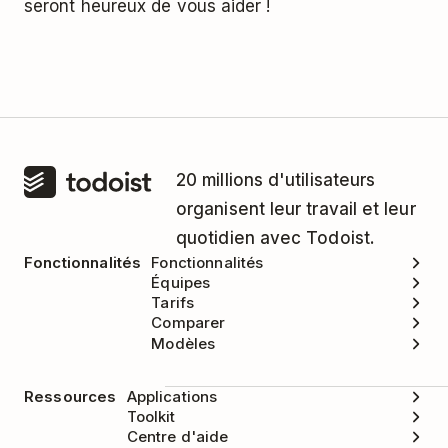
seront heureux de vous aider !
partir d'aujourd'hui
semaines
Dans 2 heures
dans 2 heures
À 9h
le matin
20 millions d'utilisateurs
À midi
l'après-midi
organisent leur travail et leur
quotidien avec Todoist.
À 19h
le soir
Fonctionnalités
Fonctionnalités
Équipes
Deux mois plus tard
un jour
Tarifs
Comparer
Modèles
Utile pour ajouter
sans date
rapidement une tâche
Ressources
Applications
lorsque la vue
Toolkit
Aujourd'hui
ou
Centre d'aide