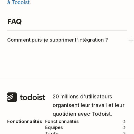
à Todoist
.
FAQ
Comment puis-je supprimer l'intégration ?
Si vous ne souhaitez plus utiliser Todoist avec
Flock, voici comment supprimer l'intégration :
Connectez-vous à
Flock
.
Cliquez sur
Applications
en bas à droite.
20 millions d'utilisateurs
Sélectionnez
Todoist
.
organisent leur travail et leur
Cliquez sur
Configurer
.
quotidien avec Todoist.
Cliquez sur
Supprimer
.
Fonctionnalités
Fonctionnalités
Équipes
Lorsque l'application vous demande si vous
Tarifs