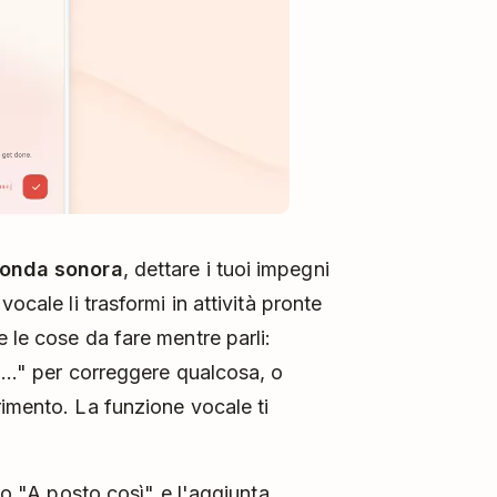
 onda sonora
, dettare i tuoi impegni
ocale li trasformi in attività pronte
 le cose da fare mentre parli:
..." per correggere qualcosa, o
rimento. La funzione vocale ti
" o "A posto così" e l'aggiunta