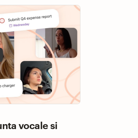
y
unta vocale si