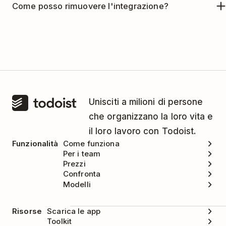
Come posso rimuovere l'integrazione?
Clicca sull'
icona del menu
nell'angolo in alto
Contatta l'assistenza di Clockify
.
a destra.
Se non vuoi più usare Todoist con Clockify, puoi
Seleziona
Integrazioni
.
rimuovere l'integrazione così:
Cerca
Todoist - todoist.com
e clicca sulla
Apri l'estensione di Clockify.
casella di spunta a sinistra.
Clicca sull'
icona del menu
nell'angolo in alto
a destra.
Unisciti a milioni di persone
che organizzano la loro vita e
Seleziona
Integrazioni
.
il loro lavoro con Todoist.
Cerca
Todoist - todoist.com
e clicca per
Funzionalità
Come funziona
deselezionare sulla casella di spunta a
Per i team
Prezzi
sinistra.
Confronta
Modelli
Risorse
Scarica le app
Toolkit