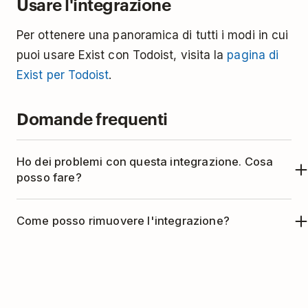
Usare l'integrazione
Per ottenere una panoramica di tutti i modi in cui
puoi usare Exist con Todoist, visita la
pagina di
Exist per Todoist
.
Domande frequenti
Ho dei problemi con questa integrazione. Cosa
posso fare?
Questa integrazione è gestita da Exist. Contatta
Come posso rimuovere l'integrazione?
l'assistenza di Exist all'indirizzo hello@exist.io.
Se non vuoi più usare Todoist con Exist, puoi
rimuovere l'integrazione così:
Accedi al tuo Exist in un browser.