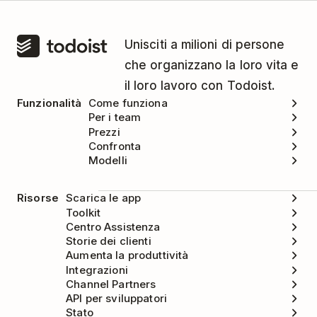
Clicca sul tuo
nome utente di Exist
nell'angolo in alto a destra.
Unisciti a milioni di persone
che organizzano la loro vita e
Clicca su
Services
.
il loro lavoro con Todoist.
Cerca Todoist nella lista e clicca su
Funzionalità
Come funziona
Disconnect
.
Per i team
Prezzi
Quando ti viene chiesto di confermare se
Confronta
vuoi disconnettere Todoist da Exist, clicca
Modelli
su
Disconnect
.
Risorse
Scarica le app
Toolkit
Centro Assistenza
Storie dei clienti
Aumenta la produttività
Integrazioni
Channel Partners
API per sviluppatori
Stato