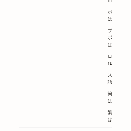
nl
。
ポーランド
は
pl
。
ブラジリア
ポルトガル
は
pt_BR
ロシア語は
ru
。
スウェーデ
語は
sv
。
簡体字中国
は
zh_CN
繁体字中国
は
zh_TW