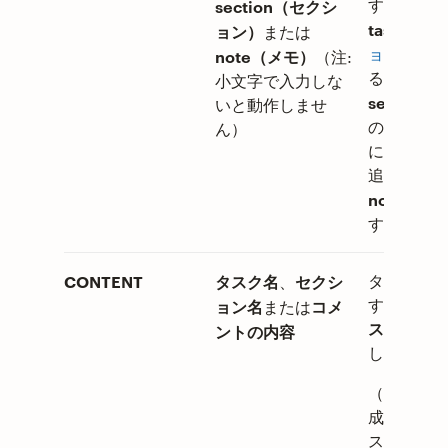
するには
section（セクシ
task
、
セク
ョン）
または
ョン
を追加
note（メモ）
（注:
るには、
小文字で入力しな
section
、
いと動作しませ
の行のタス
ん）
にコメント
追加するに
note
を使
す。
CONTENT
タスク名
セクシ
、
タスクを追
ョン名
コメ
する場合は
または
スク名
を入
ントの内容
します。
（タスクを
成する際、
スク名入力