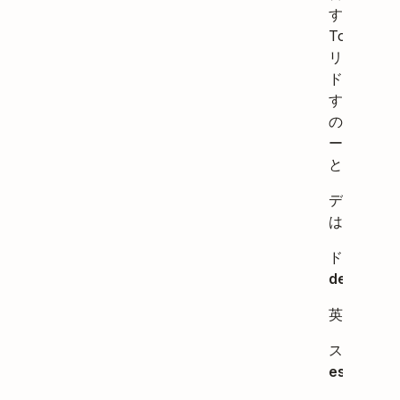
するには、
Todoist 
リの言語コ
ドを追加し
す。Todois
の公式言語
ードは以下
とおりです
デンマーク
は
da
。
ドイツ語は
de
。
英語は
en
スペイン語
es
。