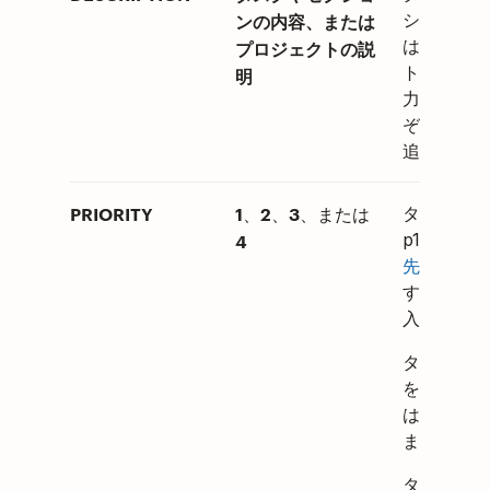
ション、ま
ンの内容、または
はプロジェ
プロジェクトの説
トの内容を
明
力して、そ
ぞれに説明
追加します
PRIORITY
1
2
3
、
、
、または
タスクに
4
p1（
最高の
先度
）を 
するには
1
入力します
タスクに p
を追加する
は
2
を入
ます。
タスクに p