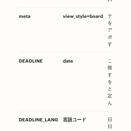
meta
view_style=board
テンプレー
をボード 
アウトでイ
ポートしま
す。
DEADLINE
date
このセルに
限を追加し
す。このセ
を空白にす
と、期限は
定されませ
ん。
DEADLINE_LANG
言語コード
日付（もし
日付がある