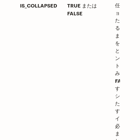
IS_COLLAPSED
TRUE
任意。セク
または
ョンを折り
FALSE
たむか展開
るかを制御
TR
ます。
を使用する
と、セクシ
ンをデフォ
トで折りた
みます。
FALSE
を
すると、セ
ションを開
たままにし
す。この列
インポート
必須ではあ
ません。含