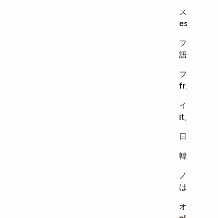
スペイン語
es
。
フィンラン
語は
fi
。
フランス語
fr
。
イタリア語
it
。
日本語は
j
韓国語は
k
ノルウェー
は
nb
。
オランダ語