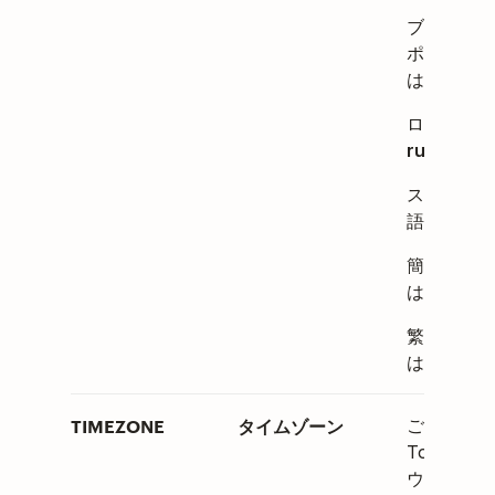
ブラジリア
ポルトガル
は
pt_BR
ロシア語は
ru
。
スウェーデ
語は
sv
。
簡体字中国
は
zh_CN
繁体字中国
は
zh_TW
TIMEZONE
タイムゾーン
ご利用の
Todoist 
ウントに設