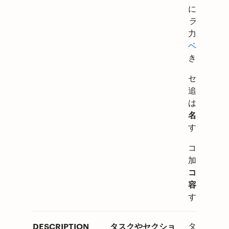
に
@ の後
ラベル名
を
力すると、
ベルを追加
きます。）
セクション
追加する場
は
セクショ
名
を入力し
す。
コメントを
加する場合
コメントの
容
を入力し
す。
DESCRIPTION
タスクやセクショ
タスク、セ