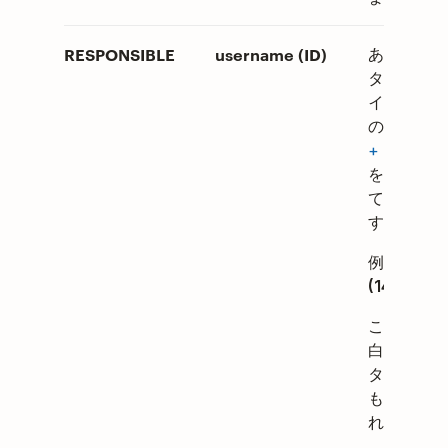
RESPONSIBLE
username (ID)
あなたがこ
タスクをア
インしたい
の
ユーザー
+ ユーザー 
を括弧に入
て追加しま
す。
例:
田中
(1478140
このセルを
白にすると
タスクは誰
もアサイン
れません。