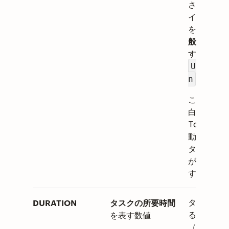
されている
イムゾーン
を、
設定 >
般
で追加し
す（例：
US/East
）。
n
このセルを
白にすると
Todoist 
動で認識し
タイムゾー
が適用され
す。
DURATION
タスクの所要時間
タスクに要
を表す数値
る想定時間
（分）を追