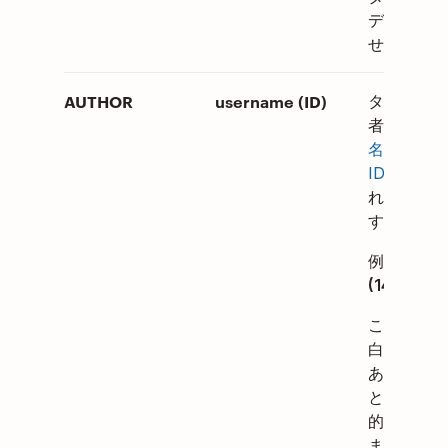
デントされ
せん。
AUTHOR
username (ID)
タスクの作
者の
ユーザ
名 + ユー
ID
を括弧
れて追加し
す。
例:
田中
(1478140
このセルを
白にすると
あなたの名
と ID が自
的に追加さ
ます。