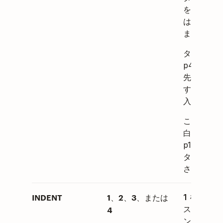
を追加する
は
3
を入
ます。
タスクに
p4（最低
先度）を追
するには
4
入力します
このセルを
白にすると
p1 が自動
タスクに追
されます。
INDENT
1
2
3
、
、
、または
1
を使うと
4
スクはイン
ントされず