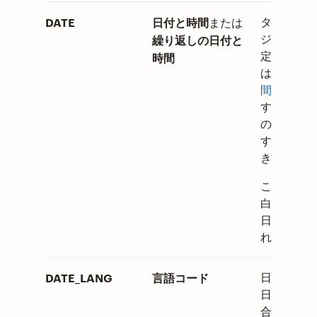
DATE
日付と時間
または
タスクにス
繰り返しの日付と
ジュールを
定したい場
時間
は、
日付と
間
を追加し
す。繰り返
の日付を設
することも
きます。
このセルを
白にすると
日付は設定
れません。
DATE_LANG
言語コード
日付（もし
日付がある
合は）を設