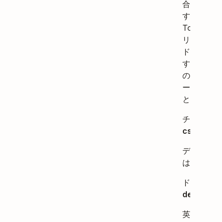
合は）を設
するには、
Todoist 
リの言語コ
ドを追加し
す。Todois
の公式言語
ードは以下
とおりです
チェコ語は
cs
。
デンマーク
は
da
。
ドイツ語は
de
。
英語は
en