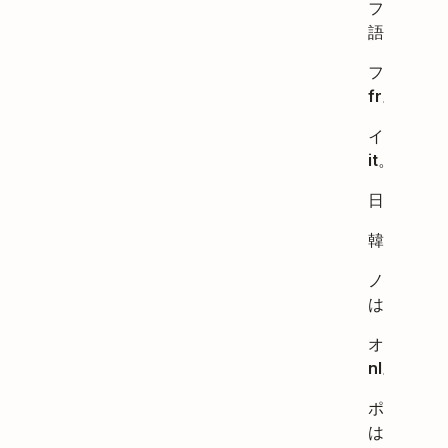
フィンラン
語は
fi
。
フランス語
fr
。
イタリア語
it
。
日本語は
j
韓国語は
k
ノルウェー
は
nb
。
オランダ語
nl
。
ポーランド
は
pl
。