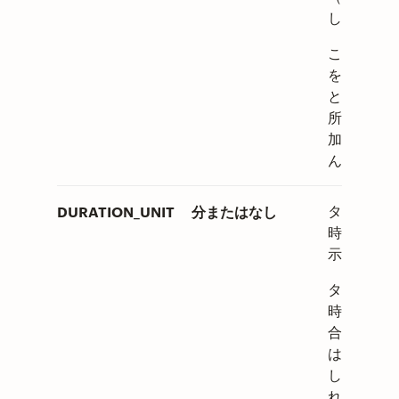
します。
こちらのセ
を空欄にす
と、タスク
所要時間は
加されませ
ん。
DURATION_UNIT
分またはなし
タスクの所
時間の単位
示します。
タスクの所
時間がない
合、このセ
は
None
し）と記載
れます。