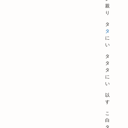
親タスクに
ります。
タスクを
サ
タスク
にす
には、
2
を
います。
タスクをサ
タスクのサ
タスクにす
には、
3
を
います。
以下同様で
す。
このセルを
白にすると
タスクはイ