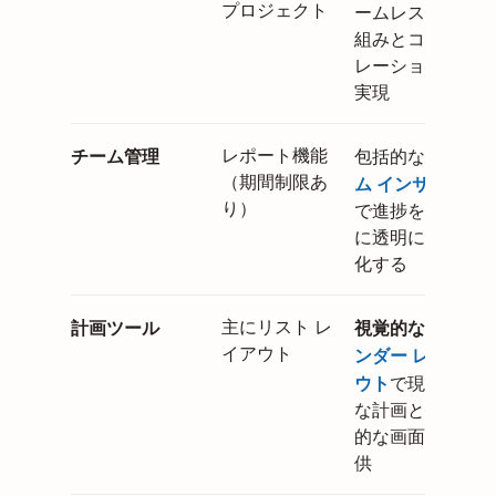
プロジェクト
ームレスな仕
組みとコラボ
レーションを
実現
チーム管理
レポート機能
チー
包括的な
（期間制限あ
ム インサイト
り）
で進捗を完全
に透明に可視
化する
計画ツール
主にリスト レ
視覚的な
カレ
イアウト
ンダー レイア
ウト
で現実的
な計画と俯瞰
的な画面を提
供