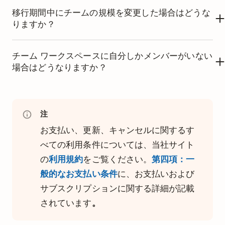
移行期間中にチームの規模を変更した場合はどうな
りますか？
チーム人数の変更は次のように処理されます。
チーム ワークスペースに自分しかメンバーがいない
場合はどうなりますか？
2025 年 12 月 10 日よりも前に追加されたメン
バー：
これらの新しいメンバーには、レガシー
ビジネス プラン
は、
チーム
での強力なコラボレーシ
料金が適用されます。
ョンを実現するために設計されています。もしあな
注
2025 年 12 月 10 日以降に追加されたメンバー:
たが
チーム ワークスペース
の唯一のメンバーである
お支払い、更新、キャンセルに関するす
これらのメンバーには新しい料金が適用されま
場合は、個人向けの
プロ プラン
の方がニーズにより
べての利用条件については、当社サイト
す。この請求は、新しいメンバーが追加された
適しているかもしれません。
の
利用規約
をご覧ください。
第四項：一
日付に基づいて日割り計算されます。
こちらの手順
に従って、ビジネス プランをキャンセ
般的なお支払い条件
に、お支払いおよび
ルし、アカウントをプロ プランにアップグレードし
サブスクリプションに関する詳細が記載
年払いサブスクリプションをご利用のチ
てください。
されています
。
ームの場合、年度の途中で追加された新
メンバーの料金は、翌月に日割り請求さ