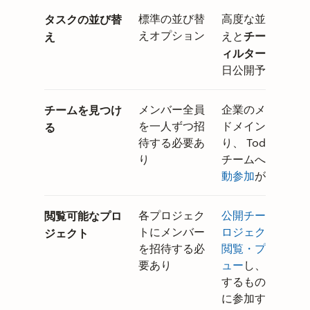
タスクの並び替
標準の並び替
高度な並べ替
えオプション
チーム フ
え
えと
ィルター
（近
日公開予定）
チームを見つけ
メンバー全員
企業のメール
を一人ずつ招
ドメインによ
る
待する必要あ
り、 Todoist
り
チームへの
自
動参加
が可能
閲覧可能なプロ
各プロジェク
公開チーム プ
トにメンバー
ロジェクトを
ジェクト
を招待する必
閲覧・プレビ
要あり
ュー
し、 関連
するものだけ
に参加する