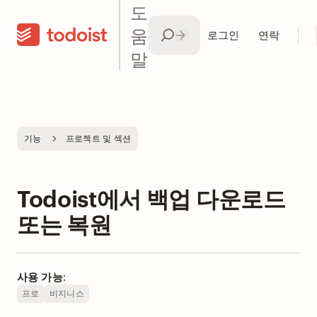
도
움
로그인
연락
말
기능
프로젝트 및 섹션
Todoist에서 백업 다운로드
또는 복원
사용 가능:
프로
비지니스