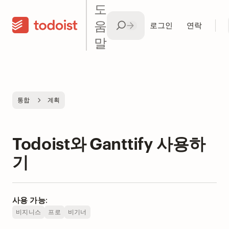
도
움
로그인
연락
말
통합
계획
Todoist와 Ganttify 사용하
기
사용 가능:
비지니스
프로
비기너