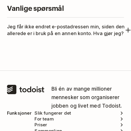
Vanlige spørsmål
Jeg får ikke endret e-postadressen min, siden den
allerede er i bruk på en annen konto. Hva gjør jeg?
Hvis du vil bruke en e-postadresse fra en annen
Todoist-konto, må du først logge inn på den
andre kontoen og endre den e-postadressen. På
denne måten frigjøres den og kan brukes med
den andre kontoen. Alternativt, hvis du ikke vil
beholde den andre kontoen din, kan du
Bli én av mange millioner
slette
den
.
mennesker som organiserer
jobben og livet med Todoist.
Funksjoner
Slik fungerer det
For team
Priser
Sammenlign