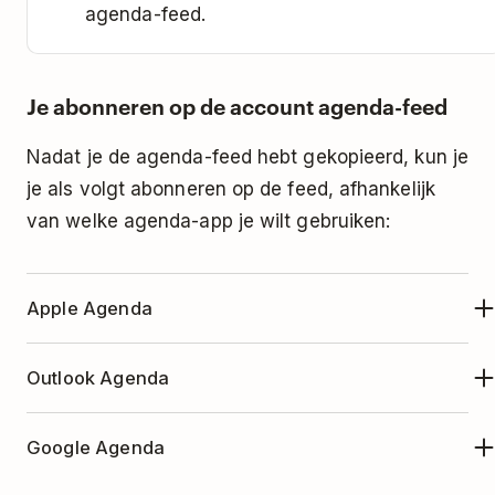
agenda-feed.
Je abonneren op de account agenda-feed
Nadat je de agenda-feed hebt gekopieerd, kun je
je als volgt abonneren op de feed, afhankelijk
van welke agenda-app je wilt gebruiken:
Apple Agenda
Open je Apple Agenda-app.
Outlook Agenda
Klik op
Bestand
bovenin.
Open Outlook Agenda
Selecteer
Nieuw agenda-abonnement...
Google Agenda
Selecteer je agenda in het menu.
Plak de agenda-URL die je in Todoist hebt