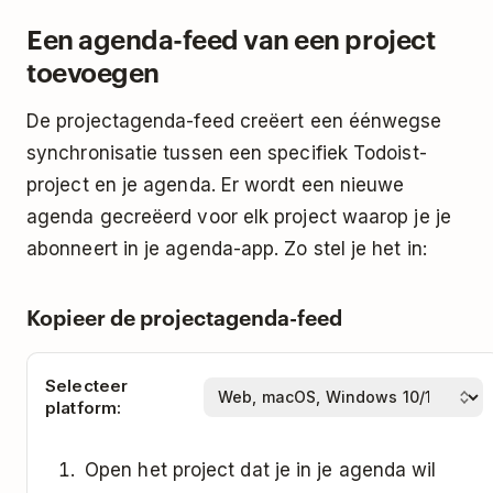
Open Google Agenda.
Klik op
Agenda toevoegen
.
gekopieerd.
Een agenda-feed van een project
Zoek de
sectie Andere agenda's
aan de
Klik op
Abonneren vanuit web
.
Klik op
Abonneren
.
toevoegen
linkerkant.
Plak de link voor het agenda-abonnement
Selecteer de
Auto-verversingssnelheid
.
Klik op het
plus-icoon
onder
Mijn
De projectagenda-feed creëert een éénwegse
van Todoist.
Selecteer
OK
.
agenda's
.
synchronisatie tussen een specifiek Todoist-
Geef de agenda een naam. Je kan ook een
project en je agenda. Er wordt een nieuwe
Selecteer
Via URL
en volg de instructies op
kleur en icoon voor de agenda selecteren.
agenda gecreëerd voor elk project waarop je je
het scherm om de nieuwe agenda toe te
Klik op
Import
abonneert in je agenda-app. Zo stel je het in:
voegen.
Kopieer de projectagenda-feed
Selecteer
platform:
Open het project dat je in je agenda wil