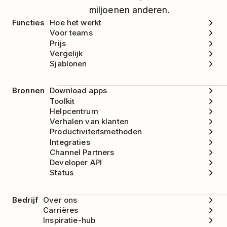
op het
drie stippen-icoon
.
miljoenen anderen.
Functies
Hoe het werkt
Selecteer
Revoke
om de integratie te
Voor teams
verwijderen.
Prijs
Vergelijk
Sjablonen
Bronnen
Download apps
Toolkit
Helpcentrum
Verhalen van klanten
Productiviteitsmethoden
Integraties
Channel Partners
Developer API
Status
Bedrijf
Over ons
Carrières
Inspiratie-hub