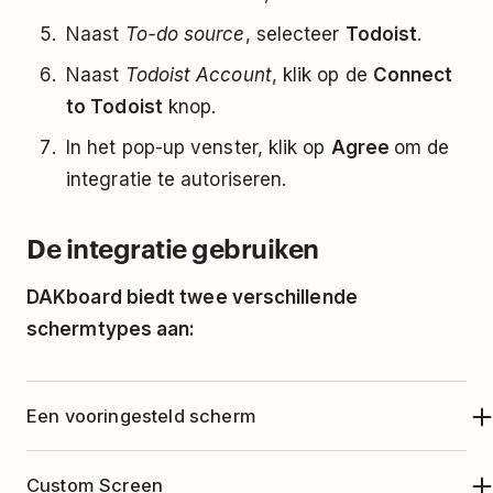
Naast
To-do source
, selecteer
Todoist
.
Naast
Todoist Account
, klik op de
Connect
to Todoist
knop.
In het pop-up venster, klik op
Agree
om de
integratie te autoriseren.
De integratie gebruiken
DAKboard biedt twee verschillende
schermtypes aan:
Een vooringesteld scherm
Om een 'predefined screen' te gebruiken kan je
Custom Screen