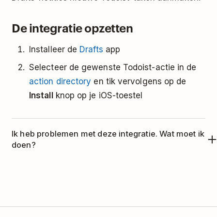
De integratie opzetten
Installeer de
Drafts
app
Selecteer de gewenste Todoist-actie in de
action directory
en tik vervolgens op de
Install
knop op je iOS-toestel
Ik heb problemen met deze integratie. Wat moet ik
doen?
Deze integratie wordt beheerd door Drafts. Neem
alsjeblieft contact op met het support team van
Drafts voor hulp, op support@agiletortoise.com.