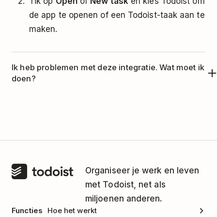
Tik op
Open
of
New task
en kies Todoist om
de app te openen of een Todoist-taak aan te
maken.
Ik heb problemen met deze integratie. Wat moet ik
doen?
Deze integratie wordt beheerd door Ginger.
Neem alsjeblieft
contact op met het support
team van Ginger
voor hulp.
Organiseer je werk en leven
met Todoist, net als
miljoenen anderen.
Functies
Hoe het werkt