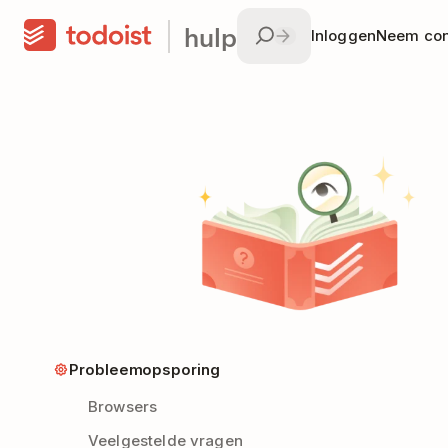
hulp
Inloggen
Neem con
Probleemopsporing
Browsers
Veelgestelde vragen