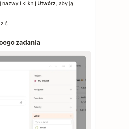
 nazwy i kliknij
Utwórz
, aby ją
zić.
ącego zadania