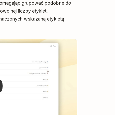
 pomagając grupować podobne do
wolnej liczby etykiet,
znaczonych wskazaną etykietą