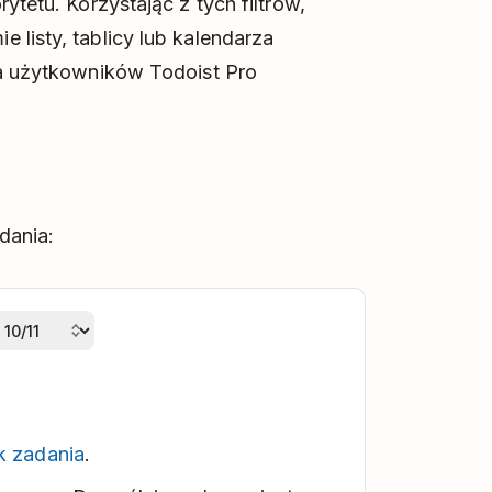
ytetu. Korzystając z tych filtrów,
 listy, tablicy lub kalendarza
la użytkowników Todoist Pro
dania:
k zadania
.