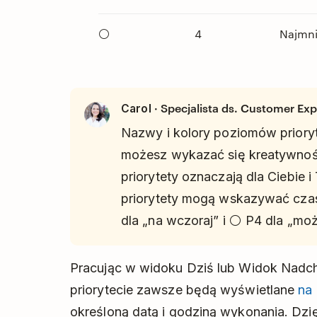
⚪
4
Najmni
· Specjalista ds. Customer Ex
Carol
Nazwy i kolory poziomów prioryt
możesz wykazać się kreatywnośc
priorytety oznaczają dla Ciebie 
priorytety mogą wskazywać czas
dla „na wczoraj” i ⚪ P4 dla „moż
Pracując w widoku Dziś lub Widok Nadc
priorytecie zawsze będą wyświetlane
na 
określoną datą i godziną wykonania. Dzi