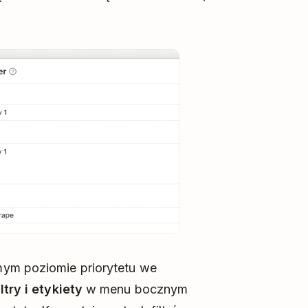
mym poziomie priorytetu we
iltry i etykiety
w menu bocznym