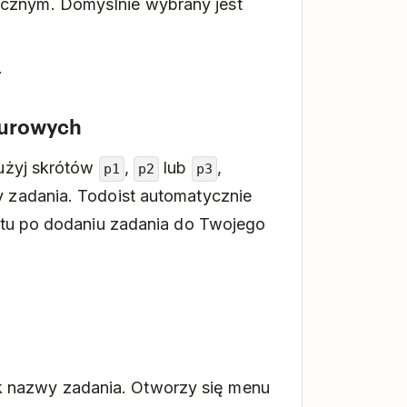
ocznym. Domyślnie wybrany jest
.
turowych
 użyj skrótów
,
lub
,
p1
p2
p3
 zadania. Todoist automatycznie
tetu po dodaniu zadania do Twojego
 nazwy zadania. Otworzy się menu