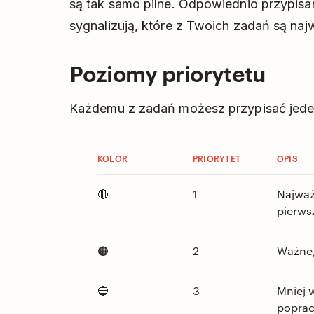
są tak samo pilne. Odpowiednio przypisa
sygnalizują, które z Twoich zadań są naj
Poziomy priorytetu
Każdemu z zadań możesz przypisać jeden
KOLOR
PRIORYTET
OPIS
🔴
1
Najważ
pierwsz
🟠
2
Ważne,
🔵
3
Mniej 
poprac