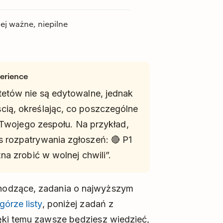
ej ważne, niepilne
perience
etów nie są edytowalne, jednak
ią, określając, co poszczególne
i Twojego zespołu. Na przykład,
 rozpatrywania zgłoszeń: 🔴 P1
na zrobić w wolnej chwili”.
hodzące, zadania o najwyższym
górze listy
, poniżej zadań z
ęki temu zawsze będziesz wiedzieć,