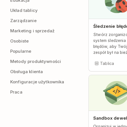
Edukacja
Układ tablicy
Zarządzanie
Śledzenie błę
Marketing i sprzedaż
Stwórz zorgani
system śledzenia
Osobiste
błędów, aby Twó
Popularne
zespół był na bie
Metody produktywności
Tablica
Obsługa klienta
Konfiguracje użytkownika
Praca
Sandbox dewe
Organizuj w jedn