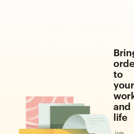
Brin
orde
to
you
wor
and
life
Join