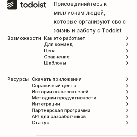
Присоединяйтесь к
хотите удалить.
миллионам людей,
Нажмите на вкладку
Stop/Pause (Стоп/
которые организуют свою
Пауза)
.
жизнь и работу с Todoist.
Выберите причину удаления задачи и
Возможности
Как это работает
Для команд
нажмите
Delete Now (Удалить сейчас)
.
Цена
Сравнение
Шаблоны
Ресурсы
Скачать приложения
Справочный центр
Истории пользователей
Методики продуктивности
Интеграции
Партнерская программа
API для разработчиков
Статус