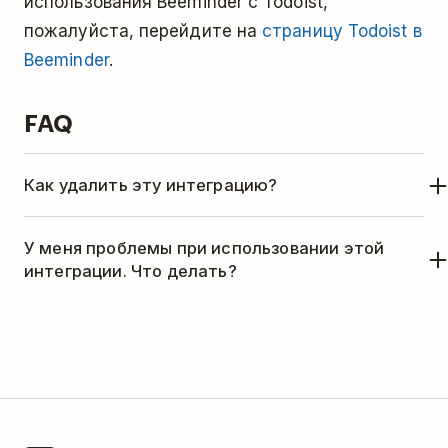
использования Beeminder с Todoist,
пожалуйста, перейдите на
страницу Todoist в
Beeminder
.
FAQ
Как удалить эту интеграцию?
Если вы больше не хотите использовать
У меня проблемы при использовании этой
Todoist с Beeminder, вы можете удалить
интеграции. Что делать?
интеграцию следующим способом:
Этой интеграцией занимается компания
Откройте Beeminder.
Beeminder. За помощью, пожалуйста,
В верхнем правом углу нажмите на
обращайтесь в в службу поддержки
иконку в виде
пчелы
.
Beeminder: support@beeminder.com.
Кликните по названию цели, которую