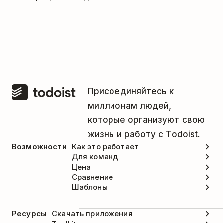
следующим способом:
Этой интеграцией занимается компания
Откройте приложение Sunsama и в
Sunsama. За помощью, пожалуйста,
верхнем левом углу нажмите
Sunsama
.
обращайтесь в в службу поддержки Sunsama:
Выберите
Workspace Settings
(Настройки
support@sunsama.com.
рабочего пространства).
Присоединяйтесь к
Найдите
Todoist
.
миллионам людей,
Нажмите
Remove (Удалить)
.
которые организуют свою
жизнь и работу с Todoist.
Возможности
Как это работает
Для команд
Цена
Сравнение
Шаблоны
Ресурсы
Скачать приложения