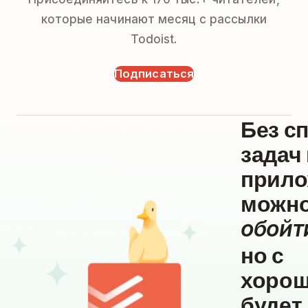
которые начинают месяц с рассылки
Todoist.
Подписаться
Без с
задач
прило
можн
обойт
но с
хоро
будет