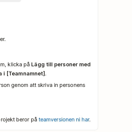
er.
eam, klicka på
Lägg till personer med
la i [Teamnamnet]
.
erson genom att skriva in personens
projekt beror på
teamversionen ni har
.