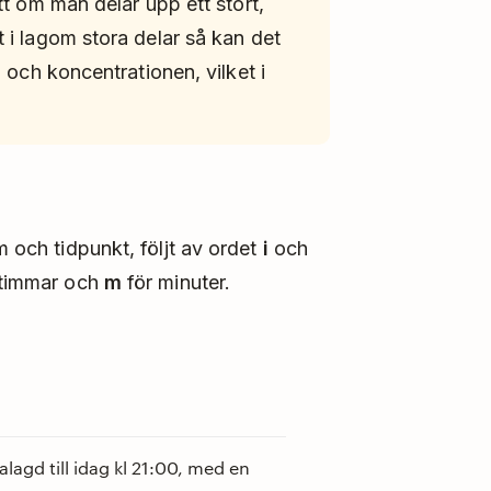
att om man delar upp ett stort,
t i lagom stora delar så kan det
n och koncentrationen, vilket i
m och tidpunkt, följt av ordet
i
och
 timmar och
m
för minuter.
lagd till idag kl 21:00, med en