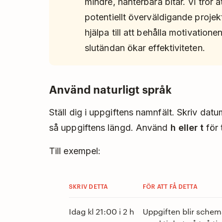
mindre, hanterbara bitar. Vi tror 
potentiellt överväldigande projek
hjälpa till att behålla motivatione
slutändan ökar effektiviteten.
Använd naturligt språk
Ställ dig i uppgiftens namnfält. Skriv datu
så uppgiftens längd. Använd
h eller t
för
Till exempel:
SKRIV DETTA
FÖR ATT FÅ DETTA
Idag kl 21:00 i 2 h
Uppgiften blir schema