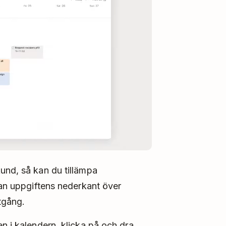
und, så kan du tillämpa
dan uppgiftens nederkant över
åtgång.
n i kalendern, klicka på och dra