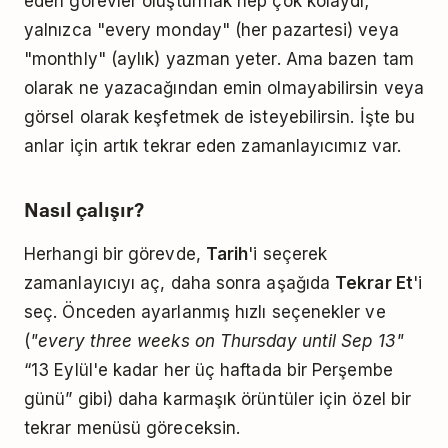
eden görevler oluşturmak hep çok kolaydı;
yalnızca "every monday" (her pazartesi) veya
"monthly" (aylık) yazman yeter. Ama bazen tam
olarak ne yazacağından emin olmayabilirsin veya
görsel olarak keşfetmek de isteyebilirsin. İşte bu
anlar için artık tekrar eden zamanlayıcımız var.
Nasıl çalışır?
Herhangi bir görevde,
Tarih
'i seçerek
zamanlayıcıyı aç, daha sonra aşağıda
Tekrar Et
'i
seç. Önceden ayarlanmış hızlı seçenekler ve
(
"every three weeks on Thursday until Sep 13"
“13 Eylül'e kadar her üç haftada bir Perşembe
günü” gibi) daha karmaşık örüntüler için özel bir
tekrar menüsü göreceksin.