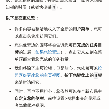
边栏的时候（或者快捷键
）。
M
以下是变更总览：
许多内容被整洁地收入了全新的
用户菜单
，您可
以点击头像来访问它们。
您头像旁边的圆环将会告诉您
每日完成的任务目
标
的进展（
如果您设置过
）。点击它来立刻在菜
单顶部查看您完成的任务数量。
我们移除了主页按钮，但是放心，您依然可以
按
照喜好更改您的主页视图
。
按下您键盘上的
键
H
来随时访问它。
同时，再也不用担心，您依然可以在全新布局中
自定义您的侧栏
。前往设置>侧栏来决定显示或
者隐藏哪种视图。