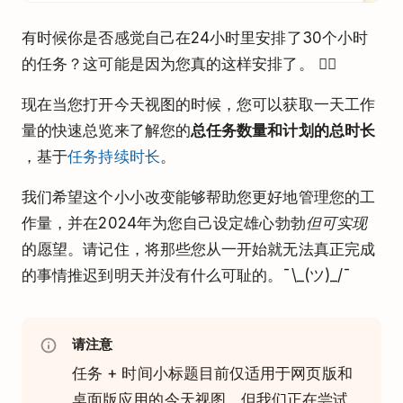
有时候你是否感觉自己在24小时里安排了30个小时
的任务？这可能是因为您真的这样安排了。 😮‍💨
现在当您打开今天视图的时候，您可以获取一天工作
量的快速总览来了解您的
总任务数量和计划的总时长
，基于
任务持续时长
。
我们希望这个小小改变能够帮助您更好地管理您的工
作量，并在2024年为您自己设定雄心勃勃
但可实现
的愿望。请记住，将那些您从一开始就无法真正完成
的事情推迟到明天并没有什么可耻的。¯\_(ツ)_/¯
请注意
任务 + 时间小标题目前仅适用于网页版和
桌面版应用的今天视图，但我们正在尝试