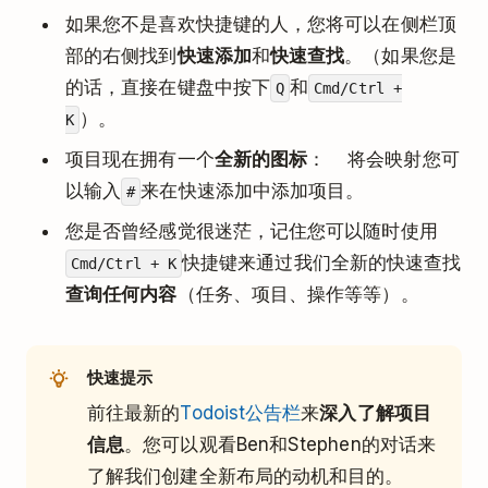
如果您不是喜欢快捷键的人，您将可以在侧栏顶
部的右侧找到
快速添加
和
快速查找
。（如果您是
的话，直接在键盘中按下
和
Q
Cmd/Ctrl +
）。
K
项目现在拥有一个
全新的图标
：
将会映射您可
以输入
来在快速添加中添加项目。
#
您是否曾经感觉很迷茫，记住您可以随时使用
快捷键来通过我们全新的快速查找
Cmd/Ctrl + K
查询任何内容
（任务、项目、操作等等）。
快速提示
前往最新的
Todoist公告栏
来
深入了解项目
信息
。您可以观看Ben和Stephen的对话来
了解我们创建全新布局的动机和目的。