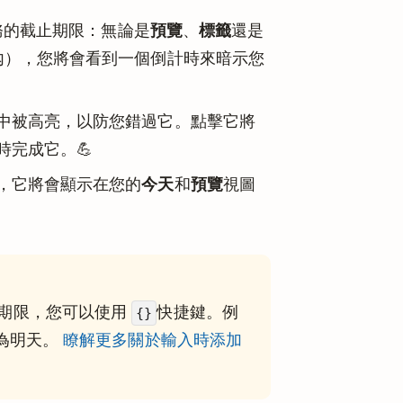
任務的截止期限：無論是
預覽
、
標籤
還是
內），您將會看到一個倒計時來暗示您
中被高亮，以防您錯過它。點擊它將
完成它。💪
，它將會顯示在您的
今天
和
預覽
視圖
期限，您可以使用
快捷鍵。例
{}
限為明天。
瞭解更多關於輸入時添加