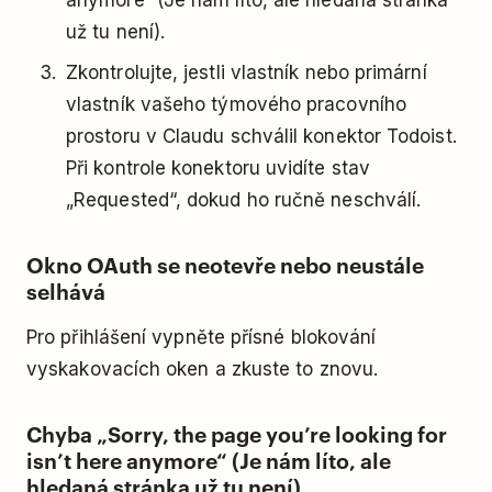
anymore“ (Je nám líto, ale hledaná stránka
už tu není).
Zkontrolujte, jestli vlastník nebo primární
vlastník vašeho týmového pracovního
prostoru v Claudu schválil konektor Todoist.
Při kontrole konektoru uvidíte stav
„Requested“, dokud ho ručně neschválí.
Okno OAuth se neotevře nebo neustále
selhává
Pro přihlášení vypněte přísné blokování
vyskakovacích oken a zkuste to znovu.
Chyba „Sorry, the page you’re looking for
isn’t here anymore“ (Je nám líto, ale
hledaná stránka už tu není)