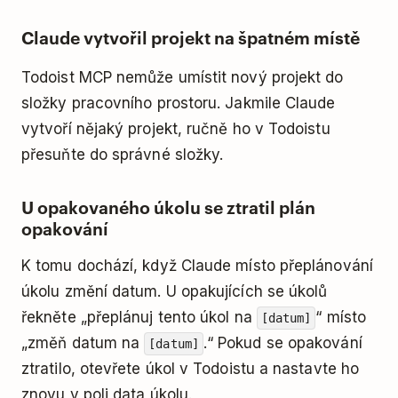
Claude vytvořil projekt na špatném místě
Todoist MCP nemůže umístit nový projekt do
složky pracovního prostoru. Jakmile Claude
vytvoří nějaký projekt, ručně ho v Todoistu
přesuňte do správné složky.
U opakovaného úkolu se ztratil plán
opakování
K tomu dochází, když Claude místo přeplánování
úkolu změní datum. U opakujících se úkolů
řekněte „přeplánuj tento úkol na
“ místo
[datum]
„změň datum na
.“ Pokud se opakování
[datum]
ztratilo, otevřete úkol v Todoistu a nastavte ho
znovu v poli data úkolu.