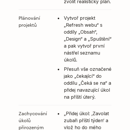
zvolit realistický plán.
Plánování
Vytvoř projekt
projektů
„Refresh webu“ s
oddíly „Obsah“,
„Design“ a „Spuštění“
a pak vytvoř první
nástřel seznamu
úkolů.
Přesuň vše označené
jako „čekající“ do
oddílu „Čeká se na“ a
přidej navazující úkol
na příští úterý.
Zachycování
„Přidej úkol: ‚Zavolat
úkolů
zubaři příští týden‘ a
přirozeným
vlož ho do mého