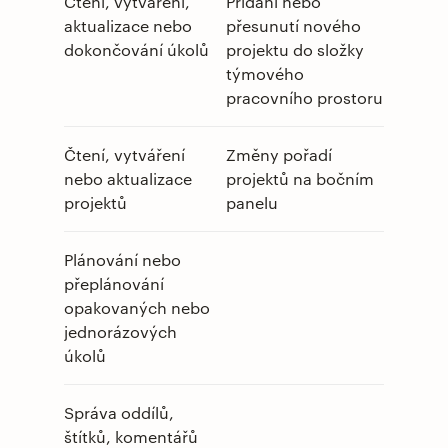
Čtení, vytváření,
Přidání nebo
aktualizace nebo
přesunutí nového
dokončování úkolů
projektu do složky
týmového
pracovního prostoru
Čtení, vytváření
Změny pořadí
nebo aktualizace
projektů na bočním
projektů
panelu
Plánování nebo
přeplánování
opakovaných nebo
jednorázových
úkolů
Správa oddílů,
štítků, komentářů