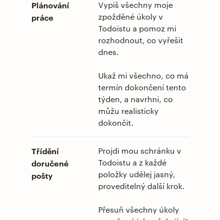
Plánování
Vypiš všechny moje
zpožděné úkoly v
práce
Todoistu a pomoz mi
rozhodnout, co vyřešit
dnes.
Ukaž mi všechno, co má
termín dokončení tento
týden, a navrhni, co
můžu realisticky
dokončit.
Třídění
Projdi mou schránku v
Todoistu a z každé
doručené
položky udělej jasný,
pošty
proveditelný další krok.
Přesuň všechny úkoly