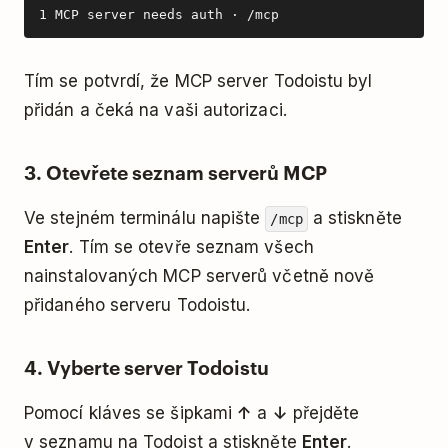
1 MCP server needs auth · /mcp
Tím se potvrdí, že MCP server Todoistu byl
přidán a čeká na vaši autorizaci.
3. Otevřete seznam serverů MCP
Ve stejném terminálu napište
a stiskněte
/mcp
Enter
. Tím se otevře seznam všech
nainstalovaných MCP serverů včetně nově
přidaného serveru Todoistu.
4. Vyberte server Todoistu
Pomocí kláves se šipkami
↑
a
↓
přejděte
v seznamu na Todoist a stiskněte
Enter
.