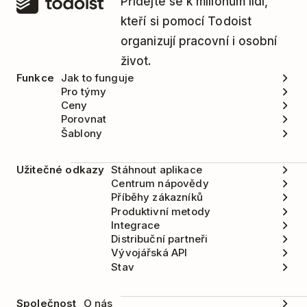
Přidejte se k milionům lidí,
kteří si pomocí Todoist
organizují pracovní i osobní
život.
Funkce
Jak to funguje
Pro týmy
Ceny
Porovnat
Šablony
Užitečné odkazy
Stáhnout aplikace
Centrum nápovědy
Příběhy zákazníků
Produktivní metody
Integrace
Distribuční partneři
Vývojářská API
Stav
Společnost
O nás