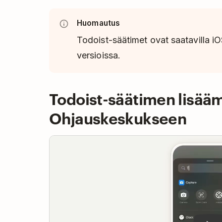
Huomautus
Todoist-säätimet ovat saatavilla i
versioissa.
Todoist-säätimen lisää
Ohjauskeskukseen
Play