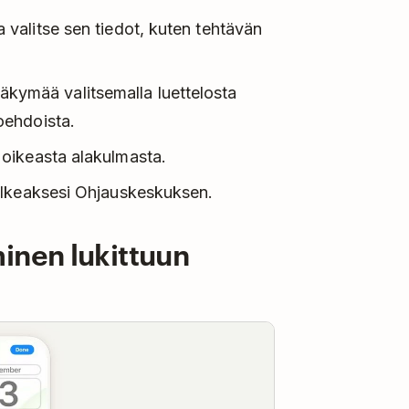
ja valitse sen tiedot, kuten tehtävän
näkymää valitsemalla luettelosta
toehdoista.
oikeasta alakulmasta.
ulkeaksesi Ohjauskeskuksen.
inen lukittuun