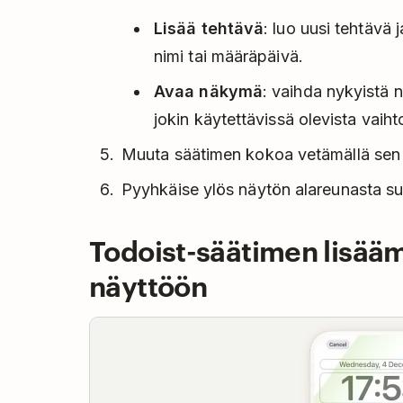
Lisää tehtävä
: luo uusi tehtävä 
nimi tai määräpäivä.
Avaa näkymä
: vaihda nykyistä 
jokin käytettävissä olevista vaih
Muuta säätimen kokoa vetämällä sen 
Pyyhkäise ylös näytön alareunasta s
Todoist-säätimen lisääm
näyttöön
Play