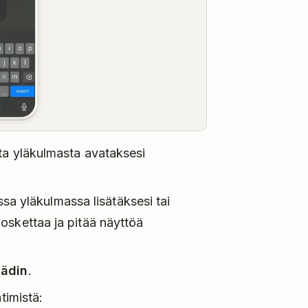
sta yläkulmasta avataksesi
 yläkulmassa lisätäksesi tai
oskettaa ja pitää näyttöä
äädin
.
timistä: