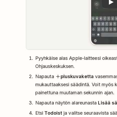
Pyyhkäise alas Apple-laitteesi oikea
Ohjauskeskuksen.
Napauta
pluskuvaketta
vasemmassa
mukauttaaksesi säädintä. Voit myös k
painettuna muutaman sekunnin ajan.
Napauta näytön alareunasta
Lisää s
Etsi
Todoist
ja valitse seuraavista sää