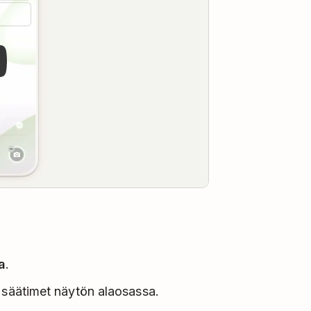
a
.
 säätimet näytön alaosassa.