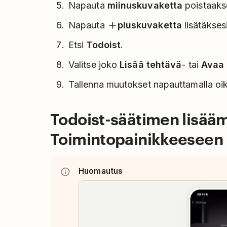
Napauta
miinuskuvaketta
poistaakse
Napauta
pluskuvaketta
lisätäkses
Etsi
Todoist
.
Valitse joko
Lisää tehtävä
- tai
Avaa
Tallenna muutokset napauttamalla oi
Todoist-säätimen lisää
Toimintopainikkeeseen
Huomautus
Play