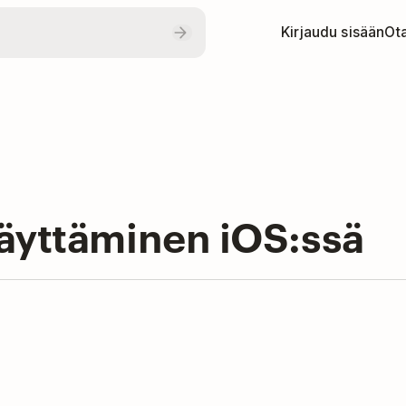
Kirjaudu sisään
Ota
käyttäminen iOS:ssä