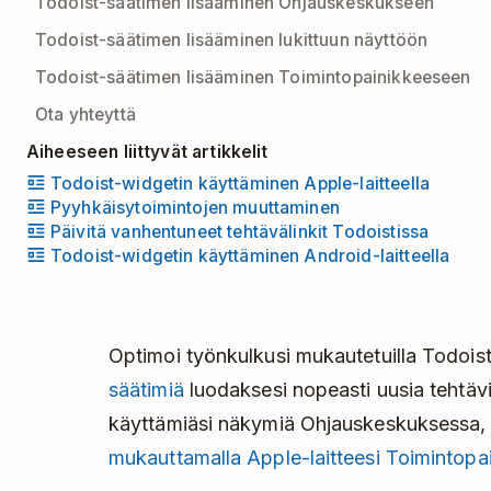
Todoist-säätimen lisääminen Ohjauskeskukseen
Todoist-säätimen lisääminen lukittuun näyttöön
Todoist-säätimen lisääminen Toimintopainikkeeseen
Ota yhteyttä
Aiheeseen liittyvät artikkelit
Todoist-widgetin käyttäminen Apple-laitteella
Pyyhkäisytoimintojen muuttaminen
Päivitä vanhentuneet tehtävälinkit Todoistissa
Todoist-widgetin käyttäminen Android-laitteella
Optimoi työnkulkusi mukautetuilla Todoist
säätimiä
luodaksesi nopeasti uusia tehtäv
käyttämiäsi näkymiä Ohjauskeskuksessa
mukauttamalla Apple-laitteesi Toimintopai