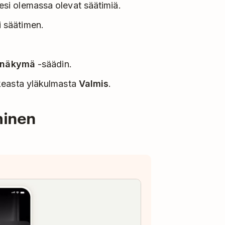
si olemassa olevat säätimiä.
i säätimen.
 näkymä
-säädin.
keasta yläkulmasta
Valmis
.
minen