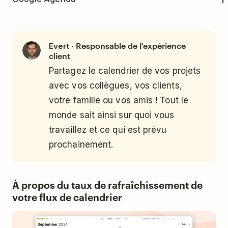
Sélectionnez votre calendrier dans le menu.
calendrier...
Ouvrez Google Agenda.
Cliquez sur
Ajouter un calendrier
.
Collez l'URL du calendrier que vous avez
Recherchez la
section Autres agendas
sur
copié dans Todoist.
· Responsable de l'expérience
Cliquez sur
Evert
S'abonner sur le Web
.
client
le côté gauche.
Cliquez sur
S'abonner
.
Collez le lien d'inscription au calendrier
Partagez le calendrier de vos projets
Cliquez sur
l'icône plus
sous
Mes
obtenu dans Todoist.
Sélectionnez le
taux d'actualisation
avec vos collègues, vos clients,
agendas
.
automatique
.
Donnez un nom au calendrier. Vous pouvez
votre famille ou vos amis ! Tout le
Sélectionnez
Depuis une URL
et suivez les
également sélectionner une couleur et une
Sélectionnez
monde sait ainsi sur quoi vous
OK
.
instructions à l'écran pour ajouter le
icône pour le calendrier.
travaillez et ce qui est prévu
nouveau calendrier.
prochainement.
Cliquez sur
Importer
.
À propos du taux de rafraîchissement de
votre flux de calendrier