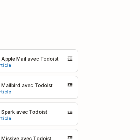
er Apple Mail avec Todoist
rticle
r Mailbird avec Todoist
rticle
er Spark avec Todoist
rticle
er Missive avec Todoist