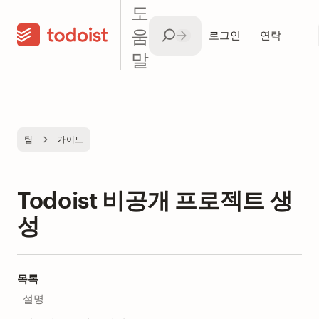
도
움
로그인
연락
말
팀
가이드
Todoist 비공개 프로젝트 생
성
목록
설명