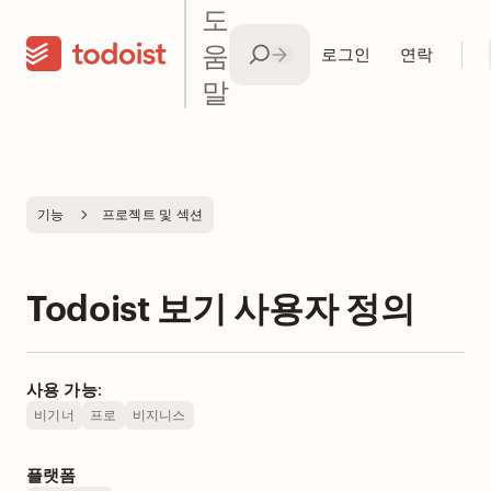
도
움
로그인
연락
말
기능
프로젝트 및 섹션
Todoist 보기 사용자 정의
사용 가능:
비기너
프로
비지니스
플랫폼