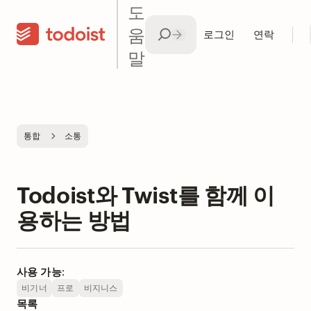
도
움
로그인
연락
말
통합
소통
Todoist와 Twist를 함께 이
용하는 방법
사용 가능:
비기너
프로
비지니스
목록