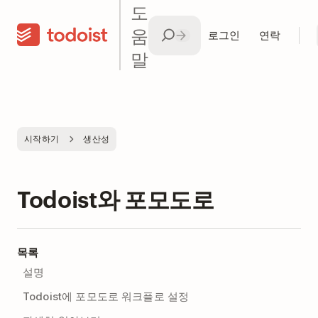
도
움
로그인
연락
말
시작하기
생산성
Todoist와 포모도로
목록
설명
Todoist에 포모도로 워크플로 설정