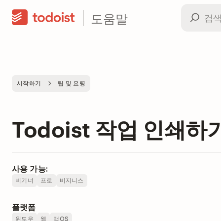
도움말
시작하기
팁 및 요령
Todoist 작업 인쇄하
사용 가능:
비기너
프로
비지니스
플랫폼
윈도우
웹
맥OS