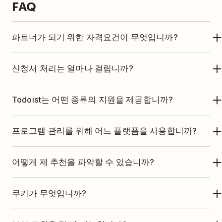
FAQ
파트너가 되기 위한 자격요건이 무엇입니까?
파트너 프로그램은 Todoist에 대해 열정적이고 열성
신청서 처리는 얼마나 걸립니까?
적이며 많은 기존 독자들이 있는 사람들을 위해 만들
어졌습니다. 블로거, 생산성 코치, 소셜 인플루언서,
매주 신청서를 검토하며 영업일 기준 5일 이내에 연
Todoist는 어떤 종류의 지원을 제공합니까?
에이전시, 출판사 또는 그 외, 기준을 충족한다면 신
락을 드릴 겁니다.
청하세요. 당신의 신청서에 따라 당신에게 가장 적합
파트너 페이지
에서 파트너 프로그램 이점을 찾을 수
프로그램 관리를 위해 어느 플랫폼을 사용합니까?
한 파트너 프로그램이 결정됩니다.
있습니다.
저희는 타사 플랫폼 PartnerStack을 사용하여
어떻게 제 추천을 파악할 수 있습니까?
Todoist 파트너 프로그램을 관리합니다.
PartnerStack과 함께 다음을 수행할 수 있습니다:
파트너로서, 독자와 공유할 수 있는 고유 추천 링크가
쿠키가 무엇입니까?
있습니다. 누군가 당신의 링크를 클릭하면 쿠키가 그
PartnerStack 계정 생성
사용자의 브라우저에 저장되고 90일 동안 지속됩니
쿠키는 웹사이트가 당신의 브라우저에 남길 수 있는