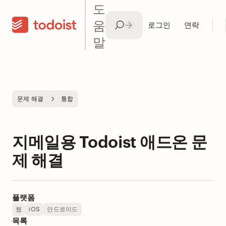
도
움
로그인
연락
말
문제 해결
통합
지메일용 Todoist 애드온 문
제 해결
플랫폼
웹
iOS
안드로이드
목록