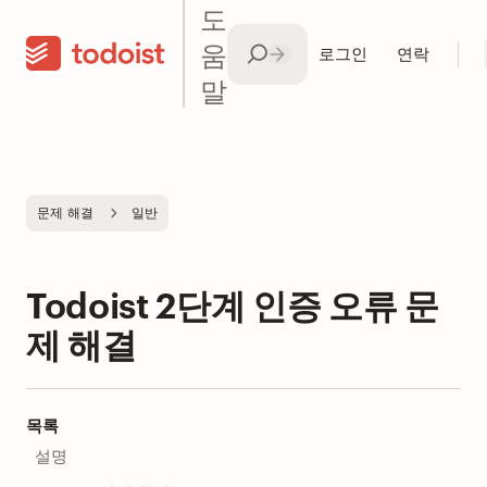
도
움
로그인
연락
말
문제 해결
일반
Todoist 2단계 인증 오류 문
제 해결
목록
설명