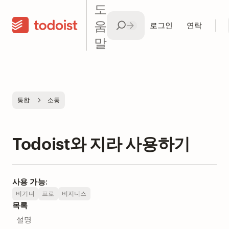
도
움
로그인
연락
말
통합
소통
Todoist와 지라 사용하기
사용 가능:
비기너
프로
비지니스
목록
설명