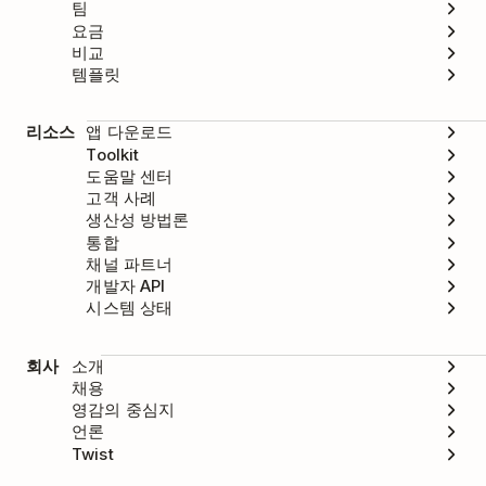
팀
하세요.
요금
비교
Todoist
를 클릭하세요.
템플릿
삭제
를 클릭하세요.
리소스
앱 다운로드
앱을 삭제할 것인 지를 묻는 팝업창이 나타날 겁
Toolkit
니다.
앱 삭제
를 선택하세요.
도움말 센터
고객 사례
생산성 방법론
통합
채널 파트너
개발자 API
시스템 상태
회사
소개
채용
영감의 중심지
언론
Twist