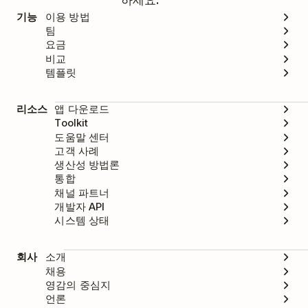
기능
이용 방법
팀
요금
비교
템플릿
리소스
앱 다운로드
Toolkit
도움말 센터
고객 사례
생산성 방법론
통합
채널 파트너
개발자 API
시스템 상태
회사
소개
채용
영감의 중심지
언론