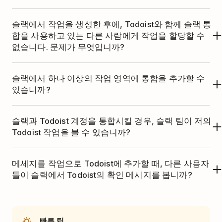
통합 목록에서
슬랙
을 찾으세요.
슬랙에서 작업을 생성한 후에, Todoist와 함께 슬랙 통
이것은 당신의 작업 영역에 있는 모든 사용
X 아이콘
을 클릭하세요.
합을 사용하고 있는 다른 사람에게 작업을 할당할 수
자의 앱을 삭제합니다.
없습니다. 문제가 무엇입니까?
그 작업이 다른 사람과 공유하는 프로젝트에 있는 지
브라우저에서
https://app.slack.com/apps-
슬랙에서 하나 이상의 작업 영역에 통합을 추가할 수
확인하세요. 작업이 관리함 또는 개인 프로젝트에 있
manage
를 여세요.
있습니까?
는 경우, 다른 사람에게 할당이 불가능합니다.
작업 영역을 선택하세요.
아니요, 현재는 하나의 작업 영역에만 통합을 추가할
슬랙과 Todoist 계정을 통합시킬 경우, 슬랙 팀이 저의
설치된 앱 목록에서,
Todoist
를 선택하세요.
수 있습니다.
Todoist 작업을 볼 수 있습니까?
Todoist 목록에서
구성
탭을 여세요.
아니요, 이 통합은 개인 Todoist 계정에만 연결됩니
앱 삭제
를 선택하세요.
메세지를 작업으로 Todoist에 추가할 때, 다른 사용자
다.
들이 슬랙에서 Todoist의 확인 메시지를 봅니까?
앱 삭제
를 다시 선택하여 통합을 삭제하세요.
이것은 또한 당신의 팀이 Todoist와 함께 슬랙을 사
아니요, 이것은 당신에게만 보여지는 일시적인 메세
용하길 원할 경우, 슬랙과 그들의 Todoist 계정 간에
지입니다.
자체 통합을 설정해야 함을 의미합니다.
빠른 팁