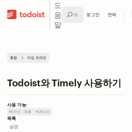
도
움
로그인
연락
말
통합
타임 트래킹
Todoist와 Timely 사용하기
사용 가능:
비기너
프로
비지니스
목록
설명