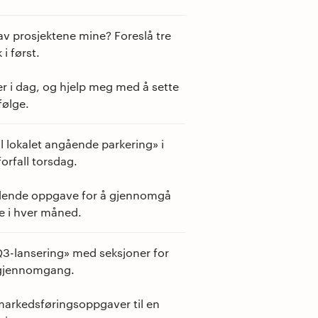
 av prosjektene mine? Foreslå tre
i først.
ler i dag, og hjelp meg med å sette
følge.
il lokalet angående parkering» i
forfall torsdag.
ndende oppgave for å gjennomgå
e i hver måned.
«Q3-lansering» med seksjoner for
 gjennomgang.
markedsføringsoppgaver til en