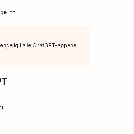
ge inn.
lgjengelig i alle ChatGPT-appene
PT
n).