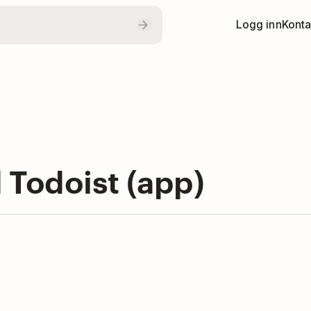
Logg inn
Konta
Todoist (app)