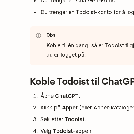
Du trenger en ChatGPT-konto.
Du trenger en Todoist-konto for å log
Obs
Koble til én gang, så er Todoist ti
du er logget på.
Koble Todoist til ChatG
Åpne
ChatGPT
.
Klikk på
Apper
(eller Apper-kataloge
Søk etter
Todoist
.
Velg
Todoist
-appen.